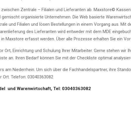
 zwischen Zentrale – Filialen und Lieferanten ab. Maxstore© Kasse
und gemischt organisierte Unternehmen. Die Web basierte Warenwirts
trale und Filialen und lösen Bestellungen in einem Vorgang aus. Mit
renlieferung des Lieferanten wird entweder mit dem MDE eingebucht
n Maxstore erfasst werden. Über alle Prozesse erhalten Sie ein Vor
vor Ort, Einrichtung und Schulung Ihrer Mitarbeiter. Gerne stehen wir
ste an. Ihren Bedarf können Sie mit der Checkliste optimal analysier
 am Niederrhein. Um sich über die Fachhandelspartner, ihre Stando
or Ort. Telefon: 03040363082
el und Warenwirtschaft, Tel: 03040363082