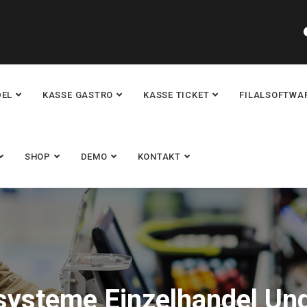
DEL
KASSE GASTRO
KASSE TICKET
FILALSOFTWA
SHOP
DEMO
KONTAKT
ysteme Einzelhandel Un