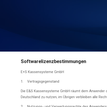
Softwarelizenzbestimmungen
E+S Kassensysteme GmbH
1. Vertragsgegenstand
Die E&S Kassensysteme GmbH räumt dem Anwender das n
Deutschland zu nutzen; im Übrigen verbleiben alle R
2. Nutzungs- und Verwertungsrechte des Anwenders