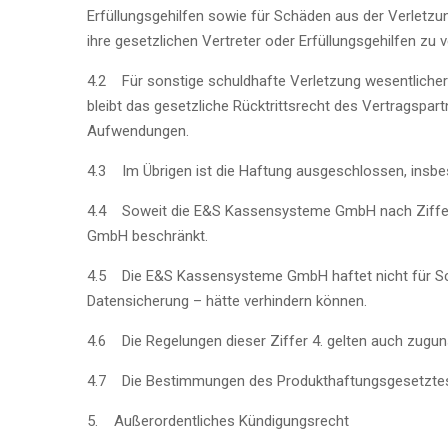
Erfüllungsgehilfen sowie für Schäden aus der Verletzu
ihre gesetzlichen Vertreter oder Erfüllungsgehilfen zu 
4.2 Für sonstige schuldhafte Verletzung wesentliche
bleibt das gesetzliche Rücktrittsrecht des Vertragsp
Aufwendungen.
4.3 Im Übrigen ist die Haftung ausgeschlossen, insb
4.4 Soweit die E&S Kassensysteme GmbH nach Ziffer 4
GmbH beschränkt.
4.5 Die E&S Kassensysteme GmbH haftet nicht für Sc
Datensicherung – hätte verhindern können.
4.6 Die Regelungen dieser Ziffer 4. gelten auch zugu
4.7 Die Bestimmungen des Produkthaftungsgesetztes 
5. Außerordentliches Kündigungsrecht