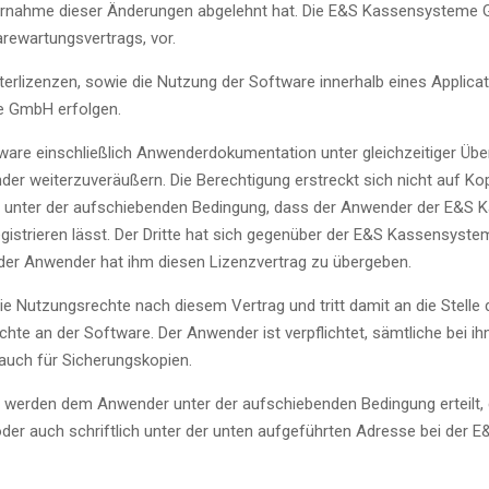
ornahme dieser Änderungen abgelehnt hat. Die E&S Kassensysteme
ewartungsvertrags, vor.
erlizenzen, sowie die Nutzung der Software innerhalb eines Applicat
e GmbH erfolgen.
ftware einschließlich Anwenderdokumentation unter gleichzeitiger Ü
er weiterzuveräußern. Die Berechtigung erstreckt sich nicht auf Kop
t unter der aufschiebenden Bedingung, dass der Anwender der E&S
gistrieren lässt. Der Dritte hat sich gegenüber der E&S Kassensy
er Anwender hat ihm diesen Lizenzvertrag zu übergeben.
ie Nutzungsrechte nach diesem Vertrag und tritt damit an die Stelle
te an der Software. Der Anwender ist verpflichtet, sämtliche bei 
 auch für Sicherungskopien.
werden dem Anwender unter der aufschiebenden Bedingung erteilt, da
oder auch schriftlich unter der unten aufgeführten Adresse bei de