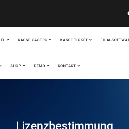
DEL
KASSE GASTRO
KASSE TICKET
FILALSOFTWA
SHOP
DEMO
KONTAKT
Lizenzbestimmung