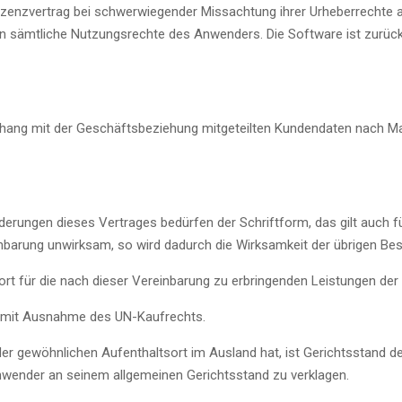
izenzvertrag bei schwerwiegender Missachtung ihrer Urheberrechte
en sämtliche Nutzungsrechte des Anwenders. Die Software ist zurüc
g mit der Geschäftsbeziehung mitgeteilten Kundendaten nach Maß
erungen dieses Vertrages bedürfen der Schriftform, das gilt auch f
barung unwirksam, so wird dadurch die Wirksamkeit der übrigen Bes
ort für die nach dieser Vereinbarung zu erbringenden Leistungen d
d mit Ausnahme des UN-Kaufrechts.
er gewöhnlichen Aufenthaltsort im Ausland hat, ist Gerichtsstand 
wender an seinem allgemeinen Gerichtsstand zu verklagen.