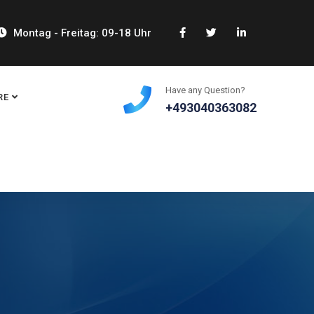
Montag - Freitag: 09-18 Uhr
Have any Question?
RE
+493040363082