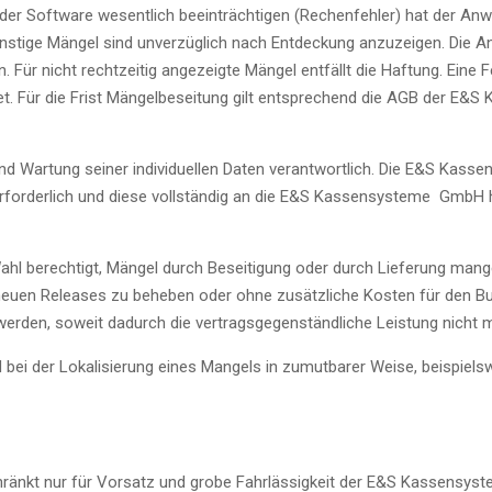
t der Software wesentlich beeinträchtigen (Rechenfehler) hat der A
stige Mängel sind unverzüglich nach Entdeckung anzuzeigen. Die Anzei
ür nicht rechtzeitig angezeigte Mängel entfällt die Haftung. Eine Feh
et. Für die Frist Mängelbeseitung gilt entsprechend die AGB der E
nd Wartung seiner individuellen Daten verantwortlich. Die E&S Kass
erforderlich und diese vollständig an die E&S Kassensysteme GmbH
l berechtigt, Mängel durch Beseitigung oder durch Lieferung man
 neuen Releases zu beheben oder ohne zusätzliche Kosten für den 
erden, soweit dadurch die vertragsgegenständliche Leistung nicht me
 der Lokalisierung eines Mangels in zumutbarer Weise, beispielsw
kt nur für Vorsatz und grobe Fahrlässigkeit der E&S Kassensyste