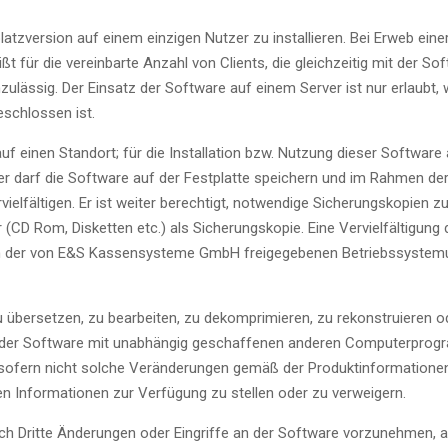
atzversion auf einem einzigen Nutzer zu installieren. Bei Erweb eine
ißt für die vereinbarte Anzahl von Clients, die gleichzeitig mit der S
lässig. Der Einsatz der Software auf einem Server ist nur erlaubt, w
eschlossen ist.
 einen Standort; für die Installation bzw. Nutzung dieser Software 
er darf die Software auf der Festplatte speichern und im Rahmen de
ltigen. Er ist weiter berechtigt, notwendige Sicherungskopien zu e
r (CD Rom, Disketten etc.) als Sicherungskopie. Eine Vervielfältigu
s in der von E&S Kassensysteme GmbH freigegebenen Betriebssyst
u übersetzen, zu bearbeiten, zu dekomprimieren, zu rekonstruieren 
tät der Software mit unabhängig geschaffenen anderen Computerprogr
fern nicht solche Veränderungen gemäß der Produktinformationen o
n Informationen zur Verfügung zu stellen oder zu verweigern.
rch Dritte Änderungen oder Eingriffe an der Software vorzunehmen, 