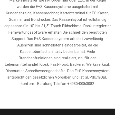
Markenhersteller wie HP, Orderman oder ELO. In der Regel
werden die E+S Kassensysteme ausgeliefert mit
Kundenanzeige, Kassenrechner, Kartenterminal für EC Karten,
Scanner und Bondrucker. Das Kassenlayout ist vollständig
anpassbar für 10″ bis 31,5″ Touch Bildschirme. Dank integrierter
Fernwartungssoftware erhalten Sie schnell den benötigten
Support. Das E+S Kassenssystem arbeitet zuverlässig.
Aushilfen sind schnellstens eingearbeitet, da die
Kassenoberfläche intuitiv bedienbar ist. Viele
Branchenfunktionen sind realisiert, z.b. für den
Lebensmittelhandel, Kiosk, Fast-Food, Bäckerei, Werksverkauf,
Discounter, Schreibwarengeschäfte. Das E+S Kassenssystem
entspricht den gesetzlichen Vorgaben und ist GDPdU/GOBD
konform. Beratung Telefon +493040363082