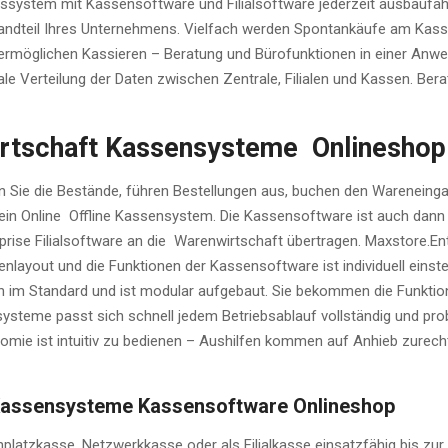
ssystem mit Kassensoftware und Filialsoftware jederzeit ausbaufähi
tandteil Ihres Unternehmens. Vielfach werden Spontankäufe am Kasse
rmöglichen Kassieren – Beratung und Bürofunktionen in einer Anwen
male Verteilung der Daten zwischen Zentrale, Filialen und Kassen. 
irtschaft Kassensysteme Onlinesho
ten Sie die Bestände, führen Bestellungen aus, buchen den Wareneing
ein Online Offline Kassensystem. Die Kassensoftware ist auch dann e
ise Filialsoftware an die Warenwirtschaft übertragen. Maxstore.Ente
out und die Funktionen der Kassensoftware ist individuell einstellb
en im Standard und ist modular aufgebaut. Sie bekommen die Funkti
me passt sich schnell jedem Betriebsablauf vollständig und probleml
omie ist intuitiv zu bedienen – Aushilfen kommen auf Anhieb zurec
 Kassensysteme Kassensoftware Onlineshop
inplatzkasse, Netzwerkkasse oder als Filialkasse einsatzfähig bis zur