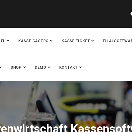
DEL
KASSE GASTRO
KASSE TICKET
FILALSOFTWA
SHOP
DEMO
KONTAKT
arenwirtschaft Kassensof