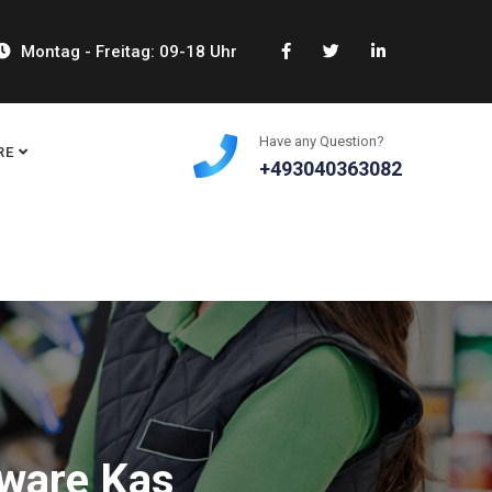
Montag - Freitag: 09-18 Uhr
Have any Question?
RE
+493040363082
tware Kas