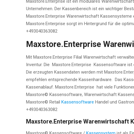
Maxstore.Enterprise ist ein modulares Warenwirtschaft
Unternehmen. Der Kassenbereich ist ein wichtiger Bes
Maxstore.Enterprise Warenwirtschaft Kassensysteme e
Maxstore.Enterprise sorgt im Hintergrund für die opti
+493040363082
Maxstore.Enterprise Warenw
Mit Maxstore.Enterprise Filial Warenwirtschaft verwal
Inventur. Die Maxstore.Enterprise Kassensoftware ist 
Die erzeugten Kassendaten werden mit Maxstore.Enterpr
empfehlen entsprechende Kassenhardware. Das Kassenlay
Kassenablauf. Maxstore.Enterprise hat viele Funktion
Maxstore© Kassensoftware, Warenwirtschaft Kassensyste
Maxstore© Retail
Kassensoftware
Handel und Gastron
+493040363082
Maxstore.Enterprise Warenwirtschaft
Maxstore© Kassensoftware /
Kassensystem
ist als E