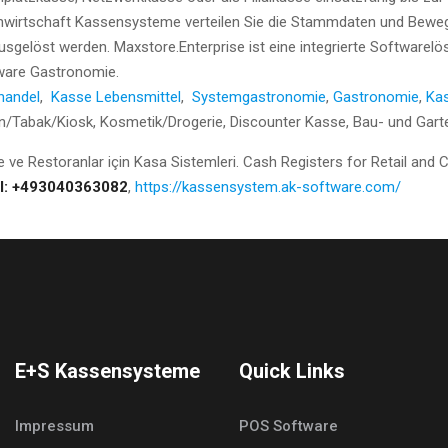
nwirtschaft Kassensysteme verteilen Sie die Stammdaten und Beweg
elöst werden. Maxstore.Enterprise ist eine integrierte Softwarelösu
ware Gastronomie.
handel
,
Kasse Lebensmittel
,
Systemgastronomie
,
Gastronomie
,
Ka
ren/Tabak/Kiosk, Kosmetik/Drogerie, Discounter Kasse, Bau- und Gar
 ve Restoranlar için Kasa Sistemleri. Cash Registers for Retail and
l: +493040363082
,
https://kassensystem.ak-software.com/
E+S Kassensysteme
Quick Links
Impressum
POS Software