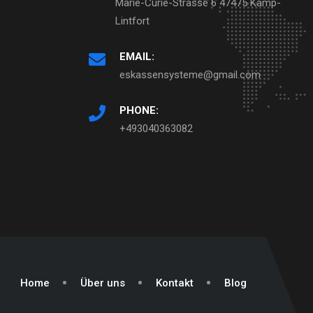
Marie-Curie-Strasse 6 47475 Kamp-
Lintfort
EMAIL:
eskassensysteme@gmail.com
PHONE:
+493040363082
Home
Über uns
Kontakt
Blog