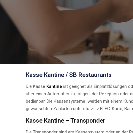
Kasse Kantine / SB Restaurants
Die Kasse
Kantine
ist geeignet als Einplatzlösungen o
über einen Automaten zu tätigen, der Rezeption oder 
bedienbar. Die Kassensysteme werden mit einem Kunde
gewünschten Zahlarten unterstützt, z.B. EC-Karte, Bar 
Kasse Kantine – Transponder
Die Transponder sind am Kassensystem oder an der Reze