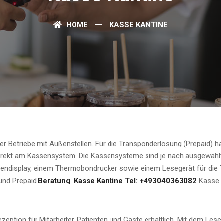
HOME
KASSE KANTINE
der Betriebe mit Außenstellen. Für die Transponderlösung (Prepaid) 
direkt am Kassensystem. Die Kassensysteme sind je nach ausgewähl
ndisplay, einem Thermobondrucker sowie einem Lesegerät für die 
und Prepaid.
Beratung Kasse Kantine Tel: +493040363082
Kasse 
ption für Mitarbeiter, Patienten und Gäste erhältlich. Mit dem Lese