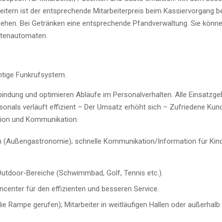
itern ist der entsprechende Mitarbeiterpreis beim Kassiervorgang ber
ehen. Bei Getränken eine entsprechende Pfandverwaltung. Sie kön
rtenautomaten.
htige Funkrufsystem.
bindung und optimieren Abläufe im Personalverhalten. Alle Einsatzg
onals verläuft effizient – Der Umsatz erhöht sich – Zufriedene Kund
tion und Kommunikation:
(Außengastronomie); schnelle Kommunikation/Information für Kinder
 Outdoor-Bereiche (Schwimmbad, Golf, Tennis etc.).
ncenter für den effizienten und besseren Service.
die Rampe gerufen); Mitarbeiter in weitläufigen Hallen oder außerha