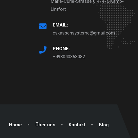
Marie-Curie-Strasse 6 47475 Kamp-
Lintfort
EMAIL:
eskassensysteme@gmail.com
PHONE:
+493040363082
Home
Über uns
Kontakt
Blog