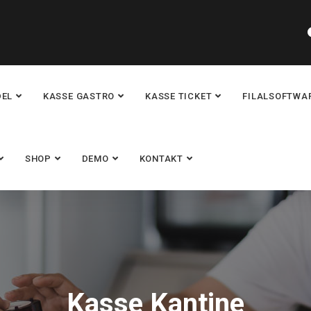
DEL
KASSE GASTRO
KASSE TICKET
FILALSOFTWA
SHOP
DEMO
KONTAKT
Kasse Kantine