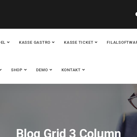
DEL
KASSE GASTRO
KASSE TICKET
FILALSOFTWA
SHOP
DEMO
KONTAKT
Blog Grid 3 Column