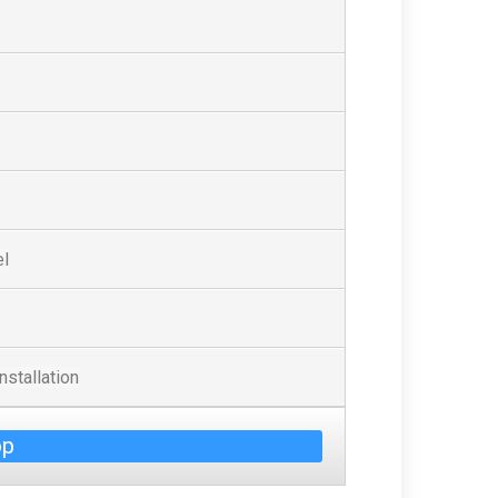
el
nstallation
op