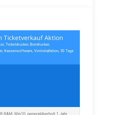
 Ticketverkauf Aktion
or, Ticketdrucker, Bondrucker,
, Kassensoftware, Vorinstallation, 30 Tage
B RAM, Win10, generalüberholt 1 Jahr