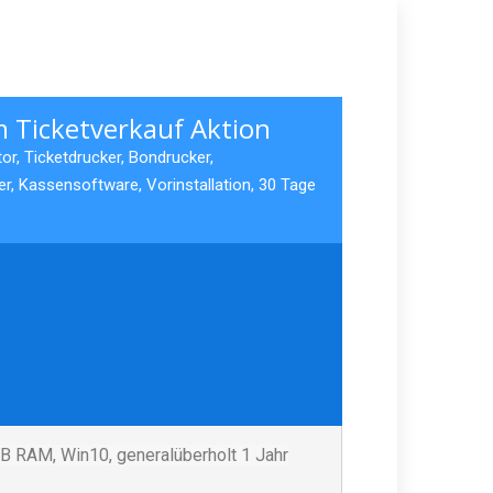
 Ticketverkauf Aktion
or, Ticketdrucker, Bondrucker,
, Kassensoftware, Vorinstallation, 30 Tage
B RAM, Win10, generalüberholt 1 Jahr