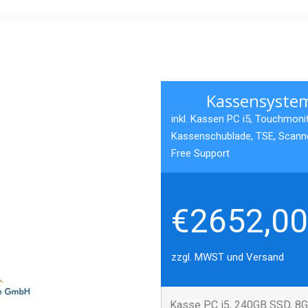
Kassensystem
inkl. Kassen PC i5, Touchmonit
Kassenschublade, TSE, Scanner
Free Support
€2652,00
zzgl. MWST und Versand
Kasse PC i5, 240GB SSD, 8G