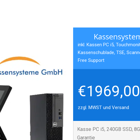
Kassensystem
inkl. Kassen PC i5, Touchmonit
Kassenschublade, TSE, Scanner
Free Support
€1969,00
zzgl. MWST und Versand
Kasse PC i5, 240GB SSD, 8G
Garantie