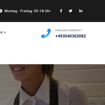
Montag - Freitag: 09-18 Uhr
Have any Question?
RE
+493040363082