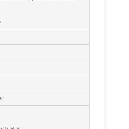
r
uf
nstallation