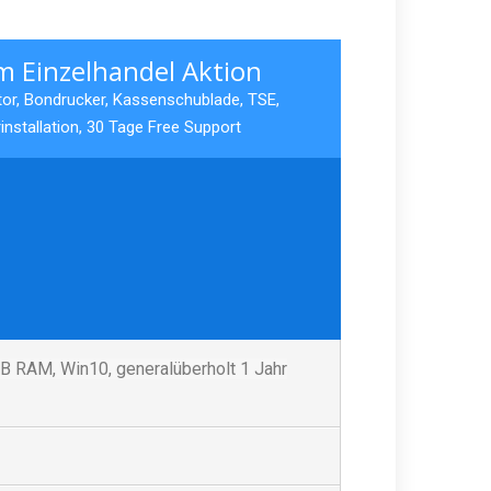
m Einzelhandel Aktion
tor, Bondrucker, Kassenschublade, TSE,
nstallation, 30 Tage Free Support
B RAM, Win10, generalüberholt 1 Jahr