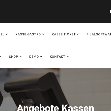
DEL
KASSE GASTRO
KASSE TICKET
FILALSOFTWA
SHOP
DEMO
KONTAKT
Angebote Kassen