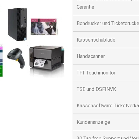
Garantie
Bondrucker und Ticketdrucke
Kassenschublade
Handscanner
TFT Touchmonitor
TSE und DSFINVK
Kassensoftware Ticketverka
Kundenanzeige
30 Tag free Support und Vori