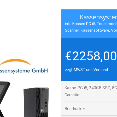
Kassensyste
inkl. Kassen PC i5, Touchmoni
Scanner, Kassensoftware, Vori
€2258,00
zzgl. MWST und Versand
Kasse PC i5, 240GB SSD, 8G
Garantie
Bondrucker